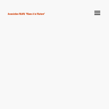
Association FILAFIL "FILons A la FILature"